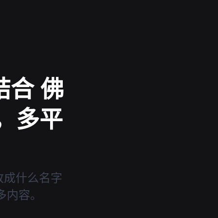
结合 佛
解，多平
c改成什么名字
多内容。