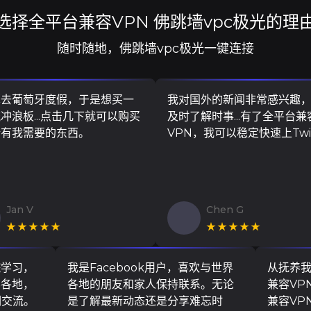
选择全平台兼容VPN 佛跳墙vpc极光的理
随时随地，佛跳墙vpc极光一键连接
算去葡萄牙度假，于是想买一
我对国外的新闻非常感兴趣
冲浪板...点击几下就可以购买
及时了解时事...有了全平台兼
所有我需要的东西。
VPN，我可以稳定快速上Twit
Jan V
Chen G
★★★★★
★★★★★
院学习，
我是Facebook用户，喜欢与世界
从抚养
界各地，
各地的朋友和家人保持联系。无论
兼容VP
们交流。
是了解最新动态还是分享难忘时
兼容VP